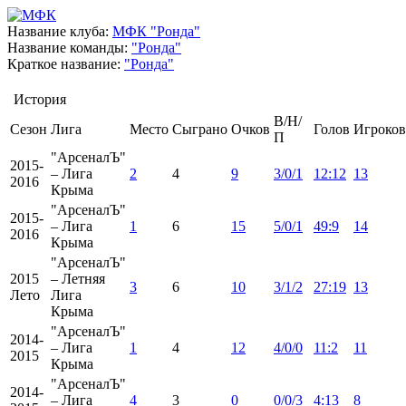
Название клуба:
МФК "Ронда"
Название команды:
"Ронда"
Краткое название:
"Ронда"
История
В/Н/
Сезон
Лига
Место
Сыграно
Очков
Голов
Игроков
П
"АрсеналЪ"
2015-
– Лига
2
4
9
3/0/1
12:12
13
2016
Крыма
"АрсеналЪ"
2015-
– Лига
1
6
15
5/0/1
49:9
14
2016
Крыма
"АрсеналЪ"
2015
– Летняя
3
6
10
3/1/2
27:19
13
Лето
Лига
Крыма
"АрсеналЪ"
2014-
– Лига
1
4
12
4/0/0
11:2
11
2015
Крыма
"АрсеналЪ"
2014-
– Лига
4
3
0
0/0/3
4:13
8