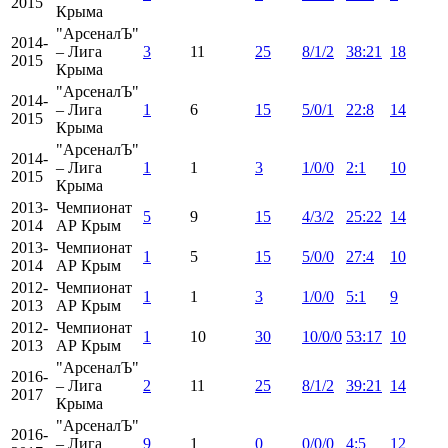
2015
Крыма
"АрсеналЪ"
2014-
– Лига
3
11
25
8/1/2
38:21
18
2015
Крыма
"АрсеналЪ"
2014-
– Лига
1
6
15
5/0/1
22:8
14
2015
Крыма
"АрсеналЪ"
2014-
– Лига
1
1
3
1/0/0
2:1
10
2015
Крыма
2013-
Чемпионат
5
9
15
4/3/2
25:22
14
2014
АР Крым
2013-
Чемпионат
1
5
15
5/0/0
27:4
10
2014
АР Крым
2012-
Чемпионат
1
1
3
1/0/0
5:1
9
2013
АР Крым
2012-
Чемпионат
1
10
30
10/0/0
53:17
10
2013
АР Крым
"АрсеналЪ"
2016-
– Лига
2
11
25
8/1/2
39:21
14
2017
Крыма
"АрсеналЪ"
2016-
– Лига
9
1
0
0/0/0
4:5
12