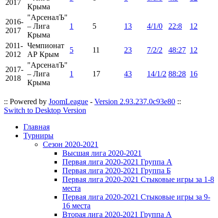
2017
Крыма
"АрсеналЪ"
2016-
– Лига
1
5
13
4/1/0
22:8
12
2017
Крыма
2011-
Чемпионат
5
11
23
7/2/2
48:27
12
2012
АР Крым
"АрсеналЪ"
2017-
– Лига
1
17
43
14/1/2
88:28
16
2018
Крыма
:: Powered by
JoomLeague
-
Version 2.93.237.0c93e80
::
Switch to Desktop Version
Главная
Турниры
Сезон 2020-2021
Высшая лига 2020-2021
Первая лига 2020-2021 Группа А
Первая лига 2020-2021 Группа Б
Первая лига 2020-2021 Стыковые игры за 1-8
места
Первая лига 2020-2021 Стыковые игры за 9-
16 места
Вторая лига 2020-2021 Группа А