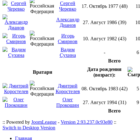
Сергей
17. Октябрь 1977 (48)
1
Черевко
Александр
27. Август 1986 (39)
1
Дианов
Игорь
10. Август 1982 (43)
1
Смирнов
Вадим
-
6
Сухина
Всего
Дата рождения
Вратари
(возраст):
Дмитрий
08. Октябрь 1983 (42)
5
Коростелев
Олег
27. Август 1994 (31)
9
Прокошин
Всего
:: Powered by
JoomLeague
-
Version 2.93.237.0c93e80
::
Switch to Desktop Version
Главная