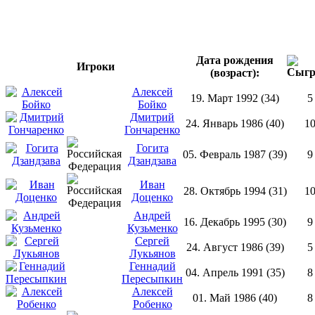
Дата рождения
Игроки
(возраст):
Алексей
19. Март 1992 (34)
5
Бойко
Дмитрий
24. Январь 1986 (40)
1
Гончаренко
Гогита
05. Февраль 1987 (39)
9
Дзандзава
Иван
28. Октябрь 1994 (31)
1
Доценко
Андрей
16. Декабрь 1995 (30)
9
Кузьменко
Сергей
24. Август 1986 (39)
5
Лукьянов
Геннадий
04. Апрель 1991 (35)
8
Пересыпкин
Алексей
01. Май 1986 (40)
8
Робенко