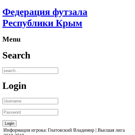
Федерация футзала
Республики Крым
Menu
Search
Login
Информация игрока: Гнатовский Владимир | Высшая лига