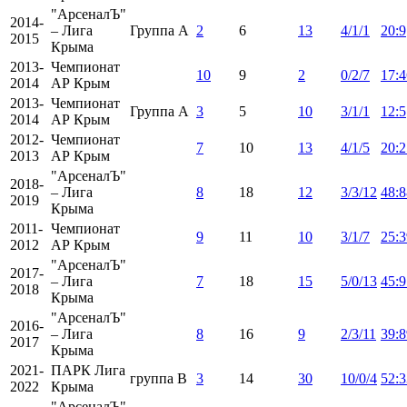
"АрсеналЪ"
2014-
– Лига
Группа A
2
6
13
4/1/1
20:9
2015
Крыма
2013-
Чемпионат
10
9
2
0/2/7
17:4
2014
АР Крым
2013-
Чемпионат
Группа A
3
5
10
3/1/1
12:5
2014
АР Крым
2012-
Чемпионат
7
10
13
4/1/5
20:2
2013
АР Крым
"АрсеналЪ"
2018-
– Лига
8
18
12
3/3/12
48:8
2019
Крыма
2011-
Чемпионат
9
11
10
3/1/7
25:3
2012
АР Крым
"АрсеналЪ"
2017-
– Лига
7
18
15
5/0/13
45:9
2018
Крыма
"АрсеналЪ"
2016-
– Лига
8
16
9
2/3/11
39:8
2017
Крыма
2021-
ПАРК Лига
группа В
3
14
30
10/0/4
52:3
2022
Крыма
"АрсеналЪ"