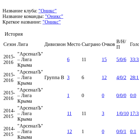
Название клуба:
"Оникс"
Название команды:
"Оникс"
Краткое название:
"Оникс"
История
В/Н/
Сезон
Лига
Дивизион
Место
Сыграно
Очков
Гол
П
"АрсеналЪ"
2015-
– Лига
6
11
15
5/0/6
33:3
2016
Крыма
"АрсеналЪ"
2015-
– Лига
Группа B
3
6
12
4/0/2
28:1
2016
Крыма
"АрсеналЪ"
2015-
– Лига
1
0
0
0/0/0
0:0
2016
Крыма
"АрсеналЪ"
2014-
– Лига
11
11
3
1/0/10
17:3
2015
Крыма
"АрсеналЪ"
2014-
– Лига
12
1
0
0/0/1
0:1
2015
Крыма