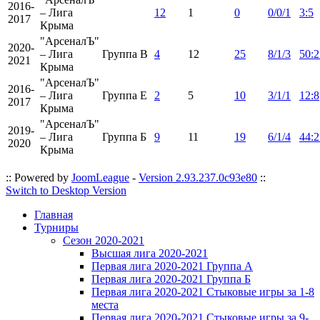
2016-
– Лига
12
1
0
0/0/1
3:5
2017
Крыма
"АрсеналЪ"
2020-
– Лига
Группа В
4
12
25
8/1/3
50:2
2021
Крыма
"АрсеналЪ"
2016-
– Лига
Группа E
2
5
10
3/1/1
12:8
2017
Крыма
"АрсеналЪ"
2019-
– Лига
Группа Б
9
11
19
6/1/4
44:2
2020
Крыма
:: Powered by
JoomLeague
-
Version 2.93.237.0c93e80
::
Switch to Desktop Version
Главная
Турниры
Сезон 2020-2021
Высшая лига 2020-2021
Первая лига 2020-2021 Группа А
Первая лига 2020-2021 Группа Б
Первая лига 2020-2021 Стыковые игры за 1-8
места
Первая лига 2020-2021 Стыковые игры за 9-