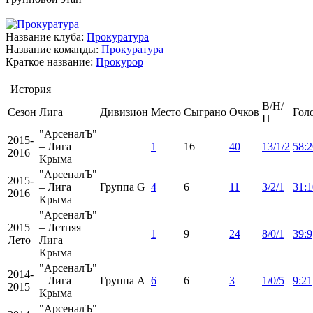
Название клуба:
Прокуратура
Название команды:
Прокуратура
Краткое название:
Прокурор
История
В/Н/
Сезон
Лига
Дивизион
Место
Сыграно
Очков
Гол
П
"АрсеналЪ"
2015-
– Лига
1
16
40
13/1/2
58:2
2016
Крыма
"АрсеналЪ"
2015-
– Лига
Группа G
4
6
11
3/2/1
31:1
2016
Крыма
"АрсеналЪ"
2015
– Летняя
1
9
24
8/0/1
39:9
Лето
Лига
Крыма
"АрсеналЪ"
2014-
– Лига
Группа A
6
6
3
1/0/5
9:21
2015
Крыма
"АрсеналЪ"