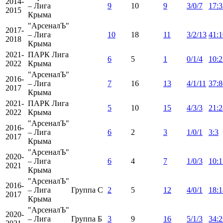
2014-
– Лига
9
10
9
3/0/7
17:3
2015
Крыма
"АрсеналЪ"
2017-
– Лига
10
18
11
3/2/13
41:
2018
Крыма
2021-
ПАРК Лига
6
5
1
0/1/4
10:2
2022
Крыма
"АрсеналЪ"
2016-
– Лига
7
16
13
4/1/11
37:8
2017
Крыма
2021-
ПАРК Лига
5
10
15
4/3/3
21:2
2022
Крыма
"АрсеналЪ"
2016-
– Лига
6
2
3
1/0/1
3:3
2017
Крыма
"АрсеналЪ"
2020-
– Лига
6
4
7
1/0/3
10:1
2021
Крыма
"АрсеналЪ"
2016-
– Лига
Группа C
2
5
12
4/0/1
18:1
2017
Крыма
"АрсеналЪ"
2020-
– Лига
Группа Б
3
9
16
5/1/3
34:2