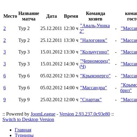
Название
Команда
кома
Место
Дата
Время
матча
хозяев
гост
"Аваль-Уника
2
Тур 2
25.12.2011
12:30 ч
-
"Масса
2"
2
Тур 2
25.12.2011
13:30 ч
"Налоговик"
-
"Масса
3
Тур 3
15.01.2012
13:30 ч
"Кольчугино"
-
"Масса
"Черноморец"
3
Тур 3
15.01.2012
14:30 ч
-
"Масса
(Ч)
6
Тур 6
05.02.2012
12:30 ч
"Крымэнерго"
-
"Масса
"Крым
6
Тур 6
05.02.2012
14:00 ч
"Массандра"
-
бриз"
9
Тур 9
25.02.2012
12:00 ч
"Спартак"
-
"Масса
:: Powered by
JoomLeague
-
Version 2.93.237.0c93e80
::
Switch to Desktop Version
Главная
Турниры