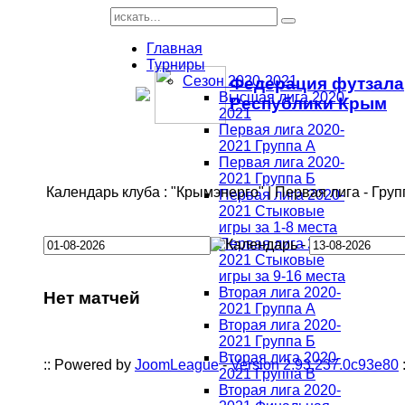
Главная
Турниры
Сезон 2020-2021
Федерация футзала
Высшая лига 2020-
Республики Крым
2021
Первая лига 2020-
2021 Группа А
Первая лига 2020-
2021 Группа Б
Календарь клуба : "Крымэнерго" | Первая лига - Груп
Первая лига 2020-
2021 Стыковые
игры за 1-8 места
Первая лига 2020-
-
2021 Стыковые
игры за 9-16 места
Вторая лига 2020-
Нет матчей
2021 Группа А
Вторая лига 2020-
2021 Группа Б
Вторая лига 2020-
:: Powered by
JoomLeague
-
Version 2.93.237.0c93e80
:
2021 Группа В
Вторая лига 2020-