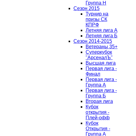
Группа H
Сезон 2015
Турнир на
призы СК
КПРФ
Летняя лига А
Летняя лига Б
Сезон 2014-2015
Ветераны 35+
Суперкубок
"АрсеналЪ"
Высшая лига
Первая лига -
Финал
Первая лига -
Группа А
Первая лига -
Группа Б
Вторая лига
Кубок
открытия -
Плей-офф
Кубок
Открытия -
Группа А