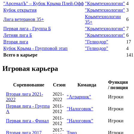
"АрсеналЪ" – Кубок Крыма Плей-Офф
"Крымтехнологии"
4
Кубок открытия
"Крымтехнологии"
3
Крымтехнологии
Лига ветеранов 35+
6
35+
Первая лига - Группа Б
"Крымтехнологии"
7
Летняя лига Б
"Крымтехнологии"
6
Вторая лига
"Гелиодор"
17
Кубок Крыма - Групповой этап
"Гелиодор"
4
Всего в карьере
141
Игровая карьера
Функция
Соревнование
Сезон
Команда
/ позиция
Вторая лига 2021-
2021-
"Аграрник"
Игроки
2022
2022
Первая лига - Группа
2011-
"Налоговик"
Игроки
А
2012
2011-
Первая лига - Финал
"Налоговик"
Игроки
2012
2017-
Вторая лига 2017
Трио
Игроки