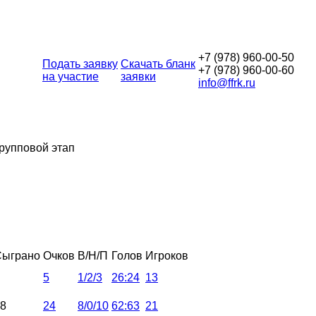
+7 (978) 960-00-50
Подать заявку
Скачать бланк
+7 (978) 960-00-60
на участие
заявки
info@ffrk.ru
Групповой этап
Сыграно
Очков
В/Н/П
Голов
Игроков
5
1/2/3
26:24
13
8
24
8/0/10
62:63
21