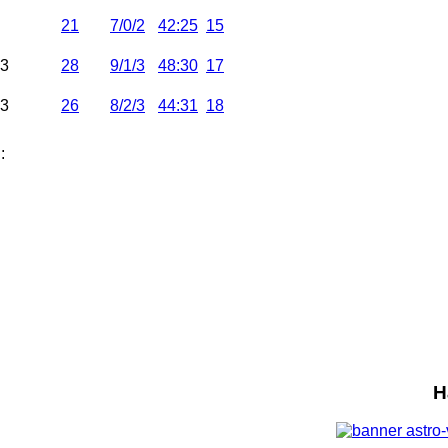
21
7/0/2
42:25
15
3
28
9/1/3
48:30
17
3
26
8/2/3
44:31
18
:
Н