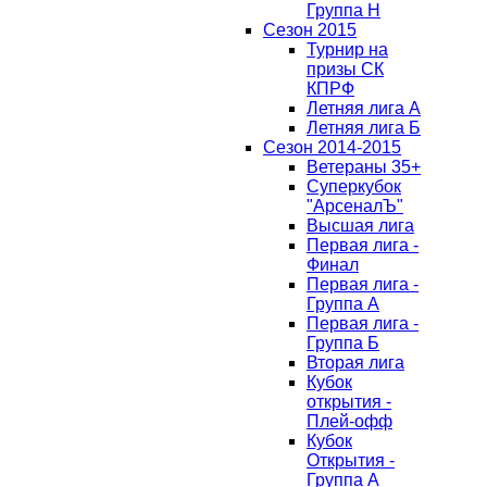
Группа H
Сезон 2015
Турнир на
призы СК
КПРФ
Летняя лига А
Летняя лига Б
Сезон 2014-2015
Ветераны 35+
Суперкубок
"АрсеналЪ"
Высшая лига
Первая лига -
Финал
Первая лига -
Группа А
Первая лига -
Группа Б
Вторая лига
Кубок
открытия -
Плей-офф
Кубок
Открытия -
Группа А