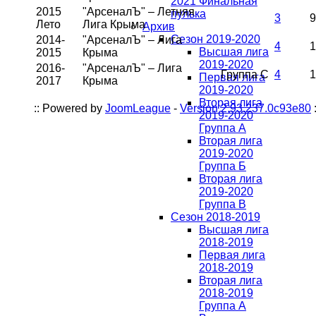
2021 Финальная
2015
"АрсеналЪ" – Летняя
пулька
3
9
Лето
Лига Крыма
Архив
Сезон 2019-2020
2014-
"АрсеналЪ" – Лига
4
1
Высшая лига
2015
Крыма
2019-2020
2016-
"АрсеналЪ" – Лига
Группа С
4
1
Первая лига
2017
Крыма
2019-2020
Вторая лига
:: Powered by
JoomLeague
-
Version 2.93.237.0c93e80
:
2019-2020
Группа А
Вторая лига
2019-2020
Группа Б
Вторая лига
2019-2020
Группа В
Сезон 2018-2019
Высшая лига
2018-2019
Первая лига
2018-2019
Вторая лига
2018-2019
Группа А