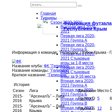
Главная
Турниры
Сезон 2020-2021
Федерация футзала
Высшая лига 2020-
Республики Крым
2021
Первая лига 2020-
2021 Группа А
Первая лига 2020-
2021 Группа Б
Информация о команде: "Гелиодор" | Кубок Крыма - 
Первая лига 2020-
2021 Стыковые
игры за 1-8 места
Название клуба:
ФК "Гелиодор"
Первая лига 2020-
Название команды:
"Гелиодор"
2021 Стыковые
Краткое название:
"Гелиодор"
игры за 9-16 места
Вторая лига 2020-
История
2021 Группа А
Вторая лига 2020-
Сезон
Лига
Дивизион
Место
2021 Группа Б
2015-
"АрсеналЪ" – Лига
Группа D
5
6
Вторая лига 2020-
2016
Крыма
2021 Группа В
2015-
"АрсеналЪ" – Лига
Вторая лига 2020-
Группа Б
12
1
2016
Крыма