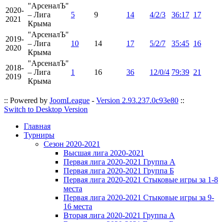
"АрсеналЪ"
2020-
– Лига
5
9
14
4/2/3
36:17
17
2021
Крыма
"АрсеналЪ"
2019-
– Лига
10
14
17
5/2/7
35:45
16
2020
Крыма
"АрсеналЪ"
2018-
– Лига
1
16
36
12/0/4
79:39
21
2019
Крыма
:: Powered by
JoomLeague
-
Version 2.93.237.0c93e80
::
Switch to Desktop Version
Главная
Турниры
Сезон 2020-2021
Высшая лига 2020-2021
Первая лига 2020-2021 Группа А
Первая лига 2020-2021 Группа Б
Первая лига 2020-2021 Стыковые игры за 1-8
места
Первая лига 2020-2021 Стыковые игры за 9-
16 места
Вторая лига 2020-2021 Группа А