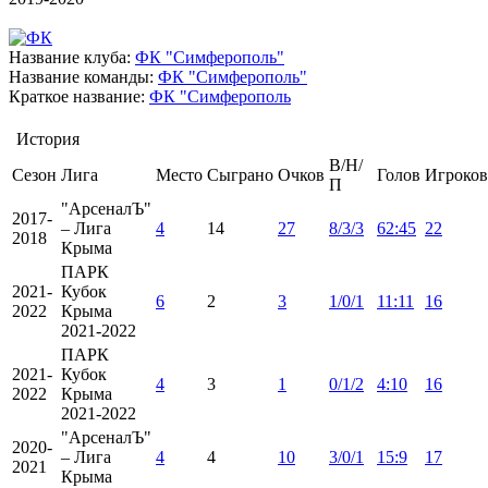
Название клуба:
ФК "Симферополь"
Название команды:
ФК "Симферополь"
Краткое название:
ФК "Симферополь
История
В/Н/
Сезон
Лига
Место
Сыграно
Очков
Голов
Игроков
П
"АрсеналЪ"
2017-
– Лига
4
14
27
8/3/3
62:45
22
2018
Крыма
ПАРК
2021-
Кубок
6
2
3
1/0/1
11:11
16
2022
Крыма
2021-2022
ПАРК
2021-
Кубок
4
3
1
0/1/2
4:10
16
2022
Крыма
2021-2022
"АрсеналЪ"
2020-
– Лига
4
4
10
3/0/1
15:9
17
2021
Крыма