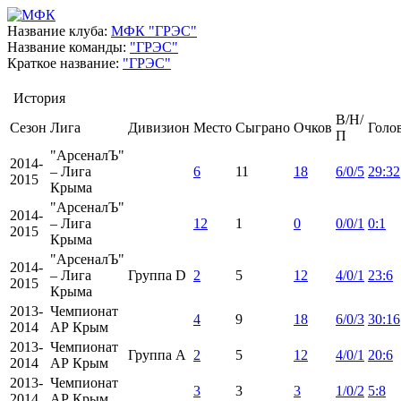
Название клуба:
МФК "ГРЭС"
Название команды:
"ГРЭС"
Краткое название:
"ГРЭС"
История
В/Н/
Сезон
Лига
Дивизион
Место
Сыграно
Очков
Голо
П
"АрсеналЪ"
2014-
– Лига
6
11
18
6/0/5
29:32
2015
Крыма
"АрсеналЪ"
2014-
– Лига
12
1
0
0/0/1
0:1
2015
Крыма
"АрсеналЪ"
2014-
– Лига
Группа D
2
5
12
4/0/1
23:6
2015
Крыма
2013-
Чемпионат
4
9
18
6/0/3
30:16
2014
АР Крым
2013-
Чемпионат
Группа A
2
5
12
4/0/1
20:6
2014
АР Крым
2013-
Чемпионат
3
3
3
1/0/2
5:8
2014
АР Крым