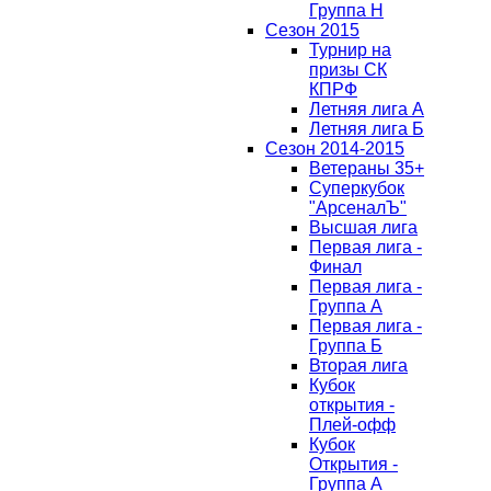
Группа H
Сезон 2015
Турнир на
призы СК
КПРФ
Летняя лига А
Летняя лига Б
Сезон 2014-2015
Ветераны 35+
Суперкубок
"АрсеналЪ"
Высшая лига
Первая лига -
Финал
Первая лига -
Группа А
Первая лига -
Группа Б
Вторая лига
Кубок
открытия -
Плей-офф
Кубок
Открытия -
Группа А