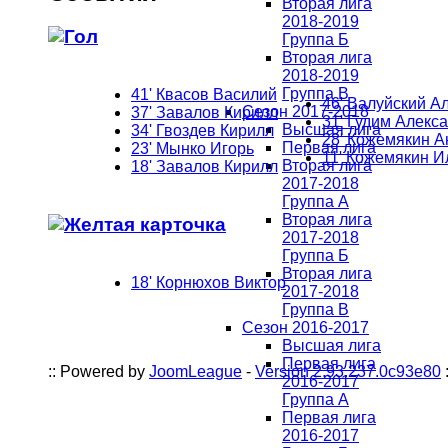
Вторая лига
2018-2019
Группа Б
Вторая лига
2018-2019
Группа В
41' Квасов Василий
46' Валуйский А
Сезон 2017-2018
37' Завалов Кирилл
31' Гудим Алекс
Высшая лига
34' Гвоздев Кирилл
28' Кожемякин А
Первая лига
23' Мынко Игорь
11' Кожемякин И
Вторая лига
18' Завалов Кирилл
2017-2018
Группа А
Вторая лига
2017-2018
Группа Б
Вторая лига
18' Корнюхов Виктор
2017-2018
Группа В
Сезон 2016-2017
Высшая лига
Первая лига
:: Powered by
JoomLeague
-
Version 2.93.237.0c93e80
:
2016-2017
Группа А
Первая лига
2016-2017