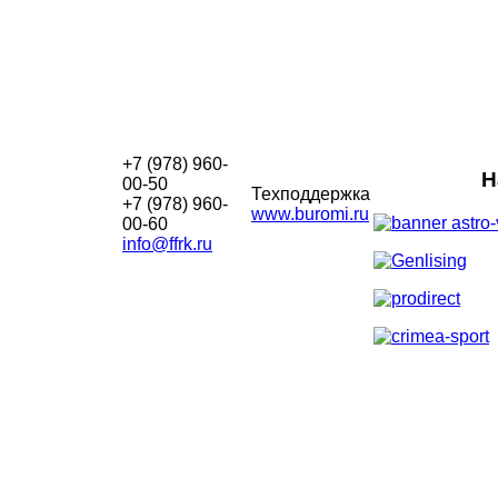
+7 (978) 960-
Н
00-50
Техподдержка
+7 (978) 960-
www.buromi.ru
00-60
info@ffrk.ru