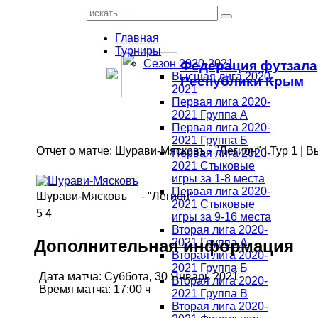
Главная
Турниры
Сезон 2020-2021
Федерация футзала
Высшая лига 2020-
Республики Крым
2021
Первая лига 2020-
2021 Группа А
Первая лига 2020-
2021 Группа Б
Отчет о матче: Шурави-Мясковъ - "Легион" | Тур 1 | 
Первая лига 2020-
2021 Стыковые
игры за 1-8 места
Первая лига 2020-
Шурави-Мясковъ
-
"Легион"
2021 Стыковые
5
4
игры за 9-16 места
Вторая лига 2020-
Дополнительная информация
2021 Группа А
Вторая лига 2020-
2021 Группа Б
Дата матча:
Суббота, 30 Январь 2021
Вторая лига 2020-
Время матча:
17:00 ч
2021 Группа В
Вторая лига 2020-