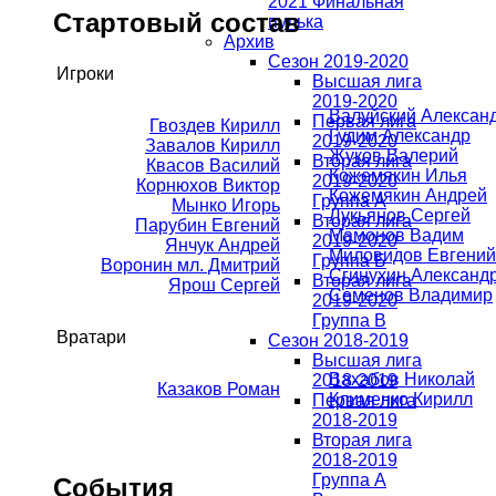
2021 Финальная
Стартовый состав
пулька
Архив
Сезон 2019-2020
Игроки
Высшая лига
2019-2020
Валуйский Алексан
Первая лига
Гвоздев Кирилл
Гудим Александр
2019-2020
Завалов Кирилл
Жуков Валерий
Вторая лига
Квасов Василий
Кожемякин Илья
2019-2020
Корнюхов Виктор
Кожемякин Андрей
Группа А
Мынко Игорь
Лукьянов Сергей
Вторая лига
Парубин Евгений
Мамонов Вадим
2019-2020
Янчук Андрей
Миловидов Евгений
Группа Б
Воронин мл. Дмитрий
Сгинухин Александ
Вторая лига
Ярош Сергей
Семенов Владимир
2019-2020
Группа В
Вратари
Сезон 2018-2019
Высшая лига
Вахабов Николай
2018-2019
Казаков Роман
Клименко Кирилл
Первая лига
2018-2019
Вторая лига
2018-2019
Группа А
События