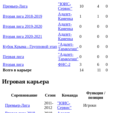
"ЮИС-
Премьер-Лига
10
4
0
Сервис"
Адалет-
Вторая лига 2018-2019
1
1
0
Каменка
Адалет-
Вторая лига 2019-2020
0
0
0
Каменка
Адалет-
Вторая лига 2020-2021
0
0
0
Каменка
"Адалет-
Кубок Крыма - Групповой этап
0
0
0
Таракъташ"
"Адалет-
Первая лига
0
0
0
Таракъташ"
Вторая лига
ФНС-2
3
6
0
Всего в карьере
14
11
0
Игровая карьера
Функция /
Соревнование
Сезон
Команда
позиция
2011-
"ЮИС-
Премьер-Лига
Игроки
2012
Сервис"