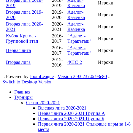
Вторая лига 2018-
2018-
Адалет-
Игроки
2019
2019
Каменка
Вторая лига 2019-
2019-
Адалет-
Игроки
2020
2020
Каменка
Вторая лига 2020-
2020-
Адалет-
Игроки
2021
2021
Каменка
Кубок Крыма -
2016-
"Адалет-
Игроки
Групповой этап
2017
Таракъташ"
2016-
"Адалет-
Первая лига
Игроки
2017
Таракъташ"
2015-
Вторая лига
ФНС-2
Игроки
2016
:: Powered by
JoomLeague
-
Version 2.93.237.0c93e80
::
Switch to Desktop Version
Главная
Турниры
Сезон 2020-2021
Высшая лига 2020-2021
Первая лига 2020-2021 Группа А
Первая лига 2020-2021 Группа Б
Первая лига 2020-2021 Стыковые игры за 1-8
места