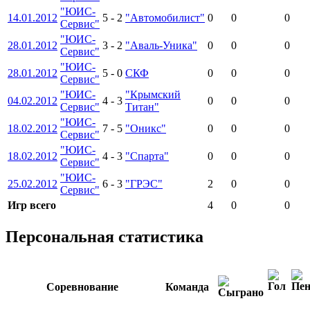
"ЮИС-
14.01.2012
5
-
2
"Автомобилист"
0
0
0
Сервис"
"ЮИС-
28.01.2012
3
-
2
"Аваль-Уника"
0
0
0
Сервис"
"ЮИС-
28.01.2012
5
-
0
СКФ
0
0
0
Сервис"
"ЮИС-
"Крымский
04.02.2012
4
-
3
0
0
0
Сервис"
Титан"
"ЮИС-
18.02.2012
7
-
5
"Оникс"
0
0
0
Сервис"
"ЮИС-
18.02.2012
4
-
3
"Спарта"
0
0
0
Сервис"
"ЮИС-
25.02.2012
6
-
3
"ГРЭС"
2
0
0
Сервис"
Игр всего
4
0
0
Персональная статистика
Соревнование
Команда