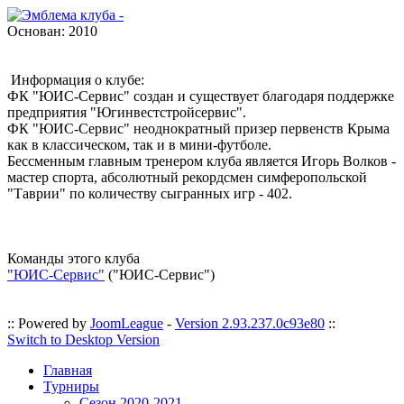
Основан:
2010
Информация о клубе:
ФК "ЮИС-Сервис" создан и существует благодаря поддержке
предприятия "Югинвестстройсервис".
ФК "ЮИС-Сервис" неоднократный призер первенств Крыма
как в классическом, так и в мини-футболе.
Бессменным главным тренером клуба является Игорь Волков -
мастер спорта, абсолютный рекордсмен симферопольской
"Таврии" по количеству сыгранных игр - 402.
Команды этого клуба
"ЮИС-Сервис"
("ЮИС-Сервис")
:: Powered by
JoomLeague
-
Version 2.93.237.0c93e80
::
Switch to Desktop Version
Главная
Турниры
Сезон 2020-2021