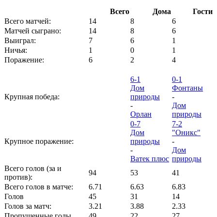
Всего
Дома
Гости
Всего матчей:
14
8
6
Матчей сыграно:
14
8
6
Выиграл:
7
6
1
Ничья:
1
0
1
Поражение:
6
2
4
6-1
0-1
Дом
Фонтаны
Крупная победа:
природы
-
-
Дом
Орлан
природы
0-7
7-2
Дом
"Оникс"
Крупное поражение:
природы
-
-
Дом
Ватек плюс
природы
Всего голов (за и
94
53
41
против):
Всего голов в матче:
6.71
6.63
6.83
Голов
45
31
14
Голов за матч:
3.21
3.88
2.33
Пропущенные голы
49
22
27