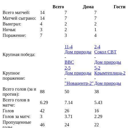
Всего
Дома
Гости
Всего матчей:
14
7
7
Матчей сыграно:
14
7
7
Выиграл:
4
2
2
Ничья:
3
2
1
Поражение:
7
3
4
11-4
2-4
Дом природы
Сокол СВТ
Крупная победа:
-
-
ВВС
Дом природы
2-5
5-2
Крупное
Дом природы
Крымтеплица-2
поражение:
-
-
"Новацентр-2"
Дом природы
Всего голов (за и
88
50
38
против):
Всего голов в
6.29
7.14
5.43
матче:
Голов
42
26
16
Голов за матч:
3
3.71
2.29
Пропущенные
46
24
22
голы