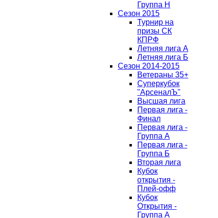
Группа H
Сезон 2015
Турнир на
призы СК
КПРФ
Летняя лига А
Летняя лига Б
Сезон 2014-2015
Ветераны 35+
Суперкубок
"АрсеналЪ"
Высшая лига
Первая лига -
Финал
Первая лига -
Группа А
Первая лига -
Группа Б
Вторая лига
Кубок
открытия -
Плей-офф
Кубок
Открытия -
Группа А