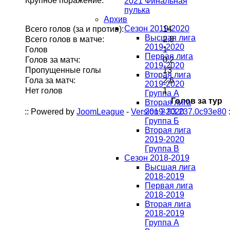
Крупное поражение:
2021 Финальная
пулька
Архив
Сезон 2019-2020
Всего голов (за и против):
14
Высшая лига
Всего голов в матче:
2.8
2019-2020
Голов
1
Первая лига
Голов за матч:
0.2
2019-2020
Пропущенные голы
13
Вторая лига
Гола за матч:
2.6
2019-2020
Нет голов
1
Группа А
Голов за тур
Вторая лига
:: Powered by
JoomLeague
-
Version 2.93.237.0c93e80
2019-2020
:
Группа Б
Вторая лига
2019-2020
Группа В
Сезон 2018-2019
Высшая лига
2018-2019
Первая лига
2018-2019
Вторая лига
2018-2019
Группа А