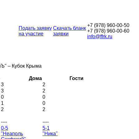
+7 (978) 960-00-50
Подать заявку
Скачать бланк
+7 (978) 960-00-60
на участие
заявки
info@ffrk.ru
лЪ" – Кубок Крыма
о
Дома
Гости
3
2
3
2
0
0
1
0
2
2
----
----
0-5
5-1
"Неаполь
"Ника"