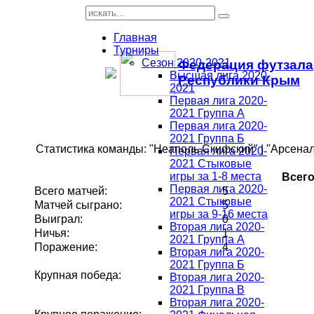
Главная
Турниры
Сезон 2020-2021
Федерация футзала
Высшая лига 2020-
Республики Крым
2021
Первая лига 2020-
2021 Группа А
Первая лига 2020-
2021 Группа Б
Статистика команды: "Неаполь Скифский" | "Арсена
Первая лига 2020-
2021 Стыковые
игры за 1-8 места
Всег
Первая лига 2020-
Всего матчей:
5
2021 Стыковые
Матчей сыграно:
5
игры за 9-16 места
Выиграл:
0
Вторая лига 2020-
Ничья:
1
2021 Группа А
Поражение:
4
Вторая лига 2020-
2021 Группа Б
Крупная победа:
Вторая лига 2020-
2021 Группа В
Вторая лига 2020-