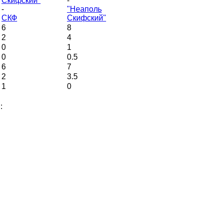
Скифский"
-
-
"Неаполь
СКФ
Скифский"
6
8
2
4
0
1
0
0.5
6
7
2
3.5
1
0
: