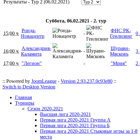
Результаты - Тур 2 (06.02.2021)
Суббота, 06.02.2021 - 2. тур
Ронда-
ФНС РК-
15:00 ч
-
0 
Новацентр
Генлизинг
Александрия-
Шурави-
16:00 ч
-
3 
Каламита
Мясковъ
17:00 ч
"Легион"
-
"Мрия"
2 
:: Powered by
JoomLeague
-
Version 2.93.237.0c93e80
::
Switch to Desktop Version
Главная
Турниры
Сезон 2020-2021
Высшая лига 2020-2021
Первая лига 2020-2021 Группа А
Первая лига 2020-2021 Группа Б
Первая лига 2020-2021 Стыковые игры за 1-8
места