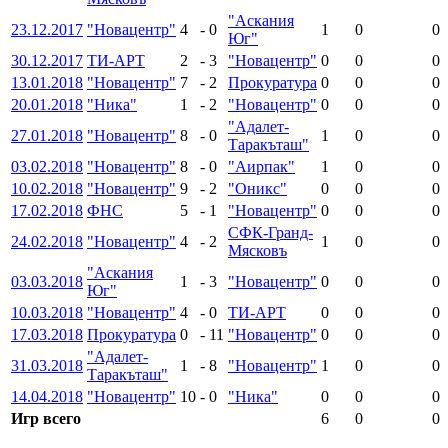
"Аскания
23.12.2017
"Новацентр"
4
-
0
1
0
0
Юг"
30.12.2017
ТИ-АРТ
2
-
3
"Новацентр"
0
0
0
13.01.2018
"Новацентр"
7
-
2
Прокуратура
0
0
0
20.01.2018
"Ника"
1
-
2
"Новацентр"
0
0
0
"Адалет-
27.01.2018
"Новацентр"
8
-
0
1
0
0
Таракъташ"
03.02.2018
"Новацентр"
8
-
0
"Аирпак"
1
0
0
10.02.2018
"Новацентр"
9
-
2
"Оникс"
0
0
0
17.02.2018
ФНС
5
-
1
"Новацентр"
0
0
0
СФК-Гранд-
24.02.2018
"Новацентр"
4
-
2
1
0
0
Мясковъ
"Аскания
03.03.2018
1
-
3
"Новацентр"
0
0
0
Юг"
10.03.2018
"Новацентр"
4
-
0
ТИ-АРТ
0
0
0
17.03.2018
Прокуратура
0
-
11
"Новацентр"
0
0
0
"Адалет-
31.03.2018
1
-
8
"Новацентр"
1
0
0
Таракъташ"
14.04.2018
"Новацентр"
10
-
0
"Ника"
0
0
0
Игр всего
6
0
0