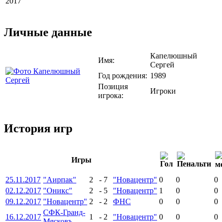
2017
Личные данные
Капелюшный
Имя:
Сергей
Год рождения:
1989
Позиция
Игроки
игрока:
История игр
Игры
25.11.2017
"Аирпак"
2
-
7
"Новацентр"
0
0
0
02.12.2017
"Оникс"
2
-
5
"Новацентр"
1
0
0
09.12.2017
"Новацентр"
2
-
2
ФНС
0
0
0
СФК-Гранд-
16.12.2017
1
-
2
"Новацентр"
0
0
0
Мясковъ