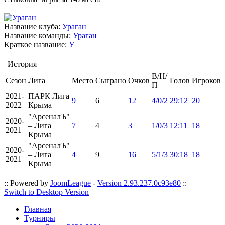
Название клуба:
Ураган
Название команды:
Ураган
Краткое название:
У
История
В/Н/
Сезон
Лига
Место
Сыграно
Очков
Голов
Игроков
П
2021-
ПАРК Лига
9
6
12
4/0/2
29:12
20
2022
Крыма
"АрсеналЪ"
2020-
– Лига
7
4
3
1/0/3
12:11
18
2021
Крыма
"АрсеналЪ"
2020-
– Лига
4
9
16
5/1/3
30:18
18
2021
Крыма
:: Powered by
JoomLeague
-
Version 2.93.237.0c93e80
::
Switch to Desktop Version
Главная
Турниры