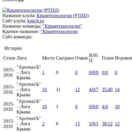
Название клуба:
Крымтехнологии (РТПЦ)
Сайт клуба:
krtech.ru
Название команды:
"Крымтехнологии"
Краткое название:
"Крымтехнологии
Сайт команды:
История
В/Н/
Сезон
Лига
Место
Сыграно
Очков
Голов
Игроков
П
"АрсеналЪ"
2015-
– Лига
1
0
0
0/0/0
0:0
0
2016
Крыма
"АрсеналЪ"
2015-
– Лига
10
11
12
4/0/7
35:40
14
2016
Крыма
"АрсеналЪ"
2015-
– Лига
10
1
0
0/0/0
4:6
10
2016
Крыма
"АрсеналЪ"
2015-
– Лига
2
6
15
5/0/1
38:12
12
2016
Крыма