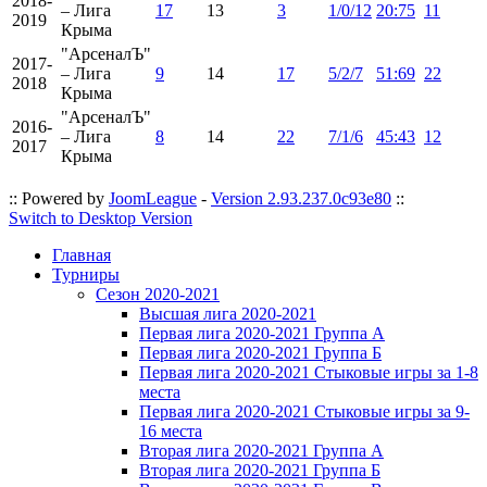
2018-
– Лига
17
13
3
1/0/12
20:75
11
2019
Крыма
"АрсеналЪ"
2017-
– Лига
9
14
17
5/2/7
51:69
22
2018
Крыма
"АрсеналЪ"
2016-
– Лига
8
14
22
7/1/6
45:43
12
2017
Крыма
:: Powered by
JoomLeague
-
Version 2.93.237.0c93e80
::
Switch to Desktop Version
Главная
Турниры
Сезон 2020-2021
Высшая лига 2020-2021
Первая лига 2020-2021 Группа А
Первая лига 2020-2021 Группа Б
Первая лига 2020-2021 Стыковые игры за 1-8
места
Первая лига 2020-2021 Стыковые игры за 9-
16 места
Вторая лига 2020-2021 Группа А
Вторая лига 2020-2021 Группа Б