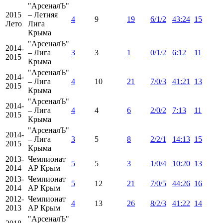
"АрсеналЪ"
2015
– Летняя
4
9
19
6/1/2
43:24
15
Лето
Лига
Крыма
"АрсеналЪ"
2014-
– Лига
3
3
1
0/1/2
6:12
11
2015
Крыма
"АрсеналЪ"
2014-
– Лига
4
10
21
7/0/3
41:21
13
2015
Крыма
"АрсеналЪ"
2014-
– Лига
4
4
6
2/0/2
7:13
11
2015
Крыма
"АрсеналЪ"
2014-
– Лига
3
5
8
2/2/1
14:13
15
2015
Крыма
2013-
Чемпионат
5
5
3
1/0/4
10:20
13
2014
АР Крым
2013-
Чемпионат
5
12
21
7/0/5
44:26
16
2014
АР Крым
2012-
Чемпионат
4
13
26
8/2/3
41:22
14
2013
АР Крым
"АрсеналЪ"