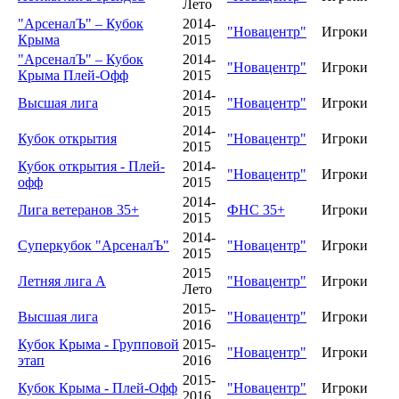
Лето
"АрсеналЪ" – Кубок
2014-
"Новацентр"
Игроки
Крыма
2015
"АрсеналЪ" – Кубок
2014-
"Новацентр"
Игроки
Крыма Плей-Офф
2015
2014-
Высшая лига
"Новацентр"
Игроки
2015
2014-
Кубок открытия
"Новацентр"
Игроки
2015
Кубок открытия - Плей-
2014-
"Новацентр"
Игроки
офф
2015
2014-
Лига ветеранов 35+
ФНС 35+
Игроки
2015
2014-
Суперкубок "АрсеналЪ"
"Новацентр"
Игроки
2015
2015
Летняя лига А
"Новацентр"
Игроки
Лето
2015-
Высшая лига
"Новацентр"
Игроки
2016
Кубок Крыма - Групповой
2015-
"Новацентр"
Игроки
этап
2016
2015-
Кубок Крыма - Плей-Офф
"Новацентр"
Игроки
2016