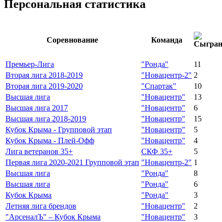
Персональная статистика
Соревнование
Команда
Премьер-Лига
"Ронда"
11
Вторая лига 2018-2019
"Новацентр-2"
2
Вторая лига 2019-2020
"Спартак"
10
Высшая лига
"Новацентр"
13
Высшая лига 2017
"Новацентр"
6
Высшая лига 2018-2019
"Новацентр"
15
Кубок Крыма - Групповой этап
"Новацентр"
5
Кубок Крыма - Плей-Офф
"Новацентр"
4
Лига ветеранов 35+
СКФ 35+
5
Первая лига 2020-2021 Групповой этап
"Новацентр-2"
1
Высшая лига
"Ронда"
8
Высшая лига
"Ронда"
6
Кубок Крыма
"Ронда"
3
Летняя лига брендов
"Новацентр"
2
"АрсеналЪ" – Кубок Крыма
"Новацентр"
3