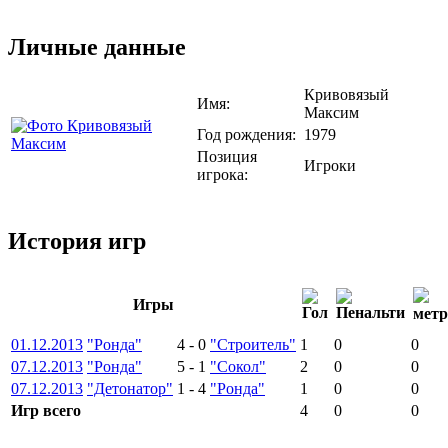
Личные данные
Кривовязый
Имя:
Максим
Год рождения:
1979
Позиция
Игроки
игрока:
История игр
Игры
01.12.2013
"Ронда"
4
-
0
"Строитель"
1
0
0
07.12.2013
"Ронда"
5
-
1
"Сокол"
2
0
0
07.12.2013
"Детонатор"
1
-
4
"Ронда"
1
0
0
Игр всего
4
0
0