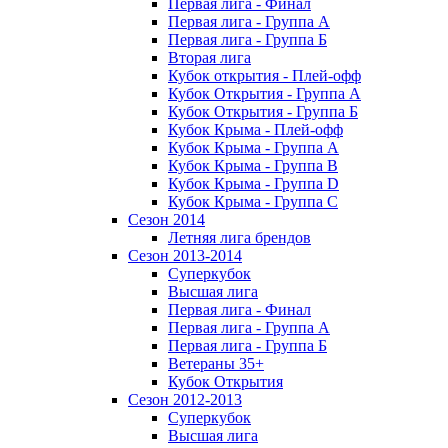
Первая лига - Финал
Первая лига - Группа А
Первая лига - Группа Б
Вторая лига
Кубок открытия - Плей-офф
Кубок Открытия - Группа А
Кубок Открытия - Группа Б
Кубок Крыма - Плей-офф
Кубок Крыма - Группа A
Кубок Крыма - Группа B
Кубок Крыма - Группа D
Кубок Крыма - Группа C
Сезон 2014
Летняя лига брендов
Сезон 2013-2014
Суперкубок
Высшая лига
Первая лига - Финал
Первая лига - Группа А
Первая лига - Группа Б
Ветераны 35+
Кубок Открытия
Сезон 2012-2013
Суперкубок
Высшая лига