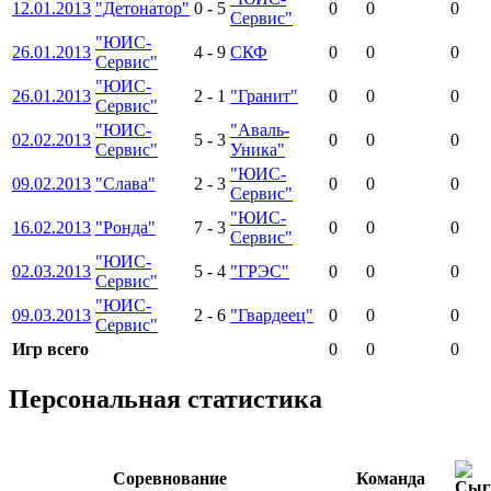
12.01.2013
"Детонатор"
0
-
5
0
0
0
Сервис"
"ЮИС-
26.01.2013
4
-
9
СКФ
0
0
0
Сервис"
"ЮИС-
26.01.2013
2
-
1
"Гранит"
0
0
0
Сервис"
"ЮИС-
"Аваль-
02.02.2013
5
-
3
0
0
0
Сервис"
Уника"
"ЮИС-
09.02.2013
"Слава"
2
-
3
0
0
0
Сервис"
"ЮИС-
16.02.2013
"Ронда"
7
-
3
0
0
0
Сервис"
"ЮИС-
02.03.2013
5
-
4
"ГРЭС"
0
0
0
Сервис"
"ЮИС-
09.03.2013
2
-
6
"Гвардеец"
0
0
0
Сервис"
Игр всего
0
0
0
Персональная статистика
Соревнование
Команда