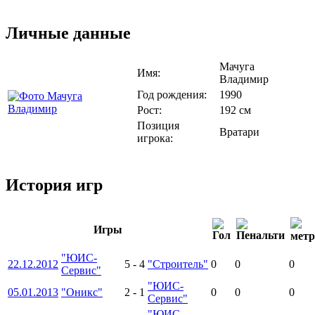
Личные данные
Мачуга
Имя:
Владимир
Год рождения:
1990
Рост:
192 см
Позиция
Вратари
игрока:
История игр
Игры
"ЮИС-
22.12.2012
5
-
4
"Строитель"
0
0
0
Сервис"
"ЮИС-
05.01.2013
"Оникс"
2
-
1
0
0
0
Сервис"
"ЮИС-