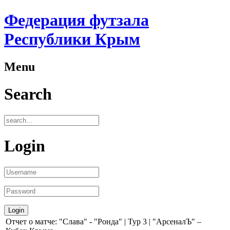
Федерация футзала
Республики Крым
Menu
Search
Login
Отчет о матче: "Слава" - "Ронда" | Тур 3 | "АрсеналЪ" –