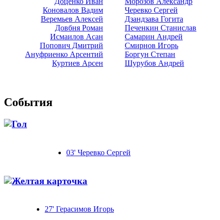
Доценко Иван
Морозов Александр
Коновалов Вадим
Черевко Сергей
Веремьев Алексей
Дзандзава Гогита
Довбня Роман
Печенкин Станислав
Исмаилов Асан
Самарин Андрей
Попович Дмитрий
Смирнов Игорь
Ануфриенко Арсентий
Боргун Степан
Куртиев Арсен
Шурубов Андрей
События
03' Черевко Сергей
27' Герасимов Игорь