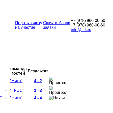
+7 (978) 960-00-50
Подать заявку
Скачать бланк
+7 (978) 960-00-60
на участие
заявки
info@ffrk.ru
команда
Результат
гостей
-
"Ника"
4 - 2
-
"ГРЭС"
1 - 3
"
-
"Ника"
4 - 4
: