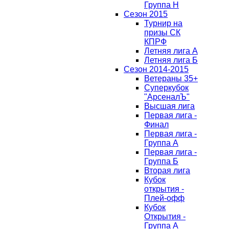
Группа H
Сезон 2015
Турнир на
призы СК
КПРФ
Летняя лига А
Летняя лига Б
Сезон 2014-2015
Ветераны 35+
Суперкубок
"АрсеналЪ"
Высшая лига
Первая лига -
Финал
Первая лига -
Группа А
Первая лига -
Группа Б
Вторая лига
Кубок
открытия -
Плей-офф
Кубок
Открытия -
Группа А