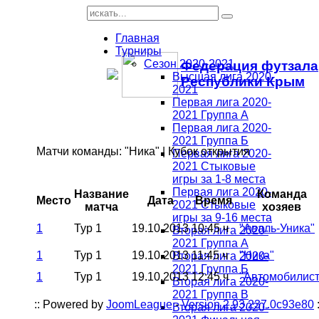
Главная
Турниры
Сезон 2020-2021
Федерация футзала
Высшая лига 2020-
Республики Крым
2021
Первая лига 2020-
2021 Группа А
Первая лига 2020-
2021 Группа Б
Матчи команды: "Ника" | Кубок открытия
Первая лига 2020-
2021 Стыковые
игры за 1-8 места
Первая лига 2020-
Название
Команда
Место
Дата
Время
2021 Стыковые
матча
хозяев
игры за 9-16 места
1
Тур 1
19.10.2013
10:45 ч
"Аваль-Уника"
Вторая лига 2020-
2021 Группа А
1
Тур 1
19.10.2013
11:45 ч
"Ника"
Вторая лига 2020-
2021 Группа Б
1
Тур 1
19.10.2013
12:45 ч
"Автомобилист
Вторая лига 2020-
2021 Группа В
:: Powered by
JoomLeague
-
Version 2.93.237.0c93e80
:
Вторая лига 2020-