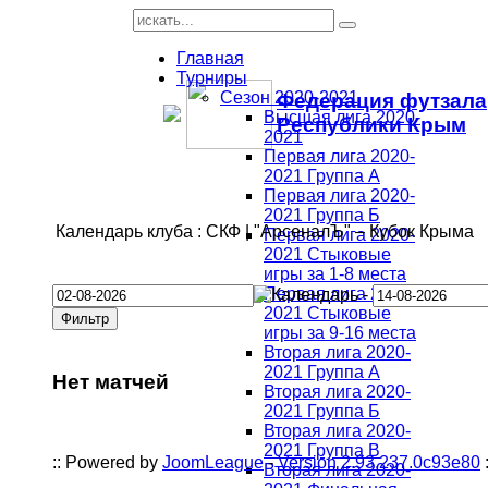
Главная
Турниры
Сезон 2020-2021
Федерация футзала
Высшая лига 2020-
Республики Крым
2021
Первая лига 2020-
2021 Группа А
Первая лига 2020-
2021 Группа Б
Календарь клуба : СКФ | "АрсеналЪ" – Кубок Крыма
Первая лига 2020-
2021 Стыковые
игры за 1-8 места
Первая лига 2020-
-
2021 Стыковые
игры за 9-16 места
Вторая лига 2020-
2021 Группа А
Нет матчей
Вторая лига 2020-
2021 Группа Б
Вторая лига 2020-
2021 Группа В
:: Powered by
JoomLeague
-
Version 2.93.237.0c93e80
:
Вторая лига 2020-