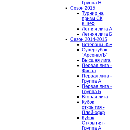
Группа H
Сезон 2015
Турнир на
призы СК
КПРФ
Летняя лига А
Летняя лига Б
Сезон 2014-2015
Ветераны 35+
Суперкубок
"АрсеналЪ"
Высшая лига
Первая лига -
Финал
Первая лига -
Группа А
Первая лига -
Группа Б
Вторая лига
Кубок
открытия -
Плей-офф
Кубок
Открытия -
Группа А